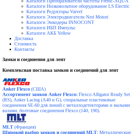
Каталоги Преобразователи частоты Frenic-AQUA
Каталоги Низковольтное оборудование LS Electric
Каталоги Редукторы Varvel
Каталоги Электродвигатели Neri Motori
Каталоги Энкодеры INNOCONT
Каталоги ИБП Импульс
Каталоги АКБ Yellow
Доставка
Стоимость
Контакты
Замки и соединения для лент
Комплексная поставка з
амков и соединений для лент
Anker Flexco
(США)
Ассортимент замков
Anker Flexco
:
Flexco Alligator Ready Set
(RS), Anker Lacing (A40 и G), спиральные пластиковые
соединения SE-60 для линий с металлодетекторами и малыми
валами, болтовые соединения Flexco (140, 190).
MLT
(Франция)
Широкий выбор замков и соединений MLT
: Металлические