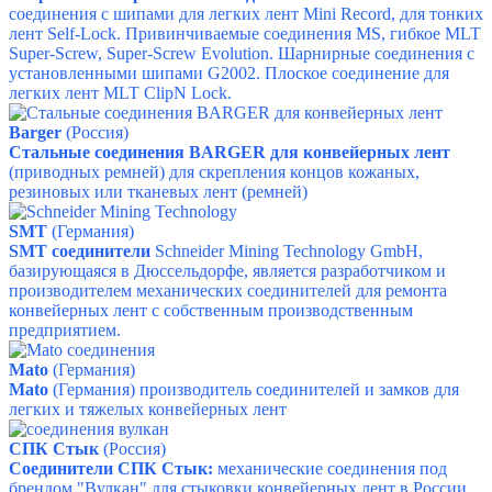
соединения с шипами для легких лент Mini Record, для тонких
лент Self-Lock. Привинчиваемые соединения MS, гибкое MLT
Super-Screw, Super-Screw Evolution. Шарнирные соединения с
установленными шипами G2002. Плоское соединение для
легких лент MLT ClipN Lock.
Barger
(Россия)
Стальные соединения BARGER для конвейерных лент
(приводных ремней) для скрепления концов кожаных,
резиновых или тканевых лент (ремней)
SMT
(Германия)
SMT соединители
Schneider Mining Technology GmbH,
базирующаяся в Дюссельдорфе, является разработчиком и
производителем механических соединителей для ремонта
конвейерных лент с собственным производственным
предприятием.
Mato
(Германия)
Mato
(Германия) производитель соединителей и замков для
легких и тяжелых конвейерных лент
СПК Стык
(Россия)
Соединители СПК Стык:
механические соединения под
брендом "Вулкан" для стыковки конвейерных лент в России