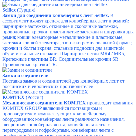
Selflex
(Турция)
Замки для соединения конвейерных лент Selflex.
В
ассортимент входят крепеж для конвейерных лент и ремней:
шарнирные застежки, откидные и скобочные застежки,
проволочные крючки, пластинчатые застежки и шнуровки для
ремня; ковши элеваторные металлические и пластиковые,
застежки ковшей элеватора, застежки ремня овальной формы;
крючки и болты экрана; стальные подноски для защитной
обуви и стальные стержни.
Шарнирные петли MR4 / MR5,
Крепежные пластины BR,
Соединительные крючки SR,
Проволочные крючки TR.
Замки и соединители
Поставка замков и соединителей для конвейерных лент от
российских и европейских производителей
KOMTEX
(Россия)
Механические соединители KOMTEX
производит компания
KOMTEX GROUP являющийся поставщиком и
производителем комплектующих к конвейерному
оборудованию: конвейерная лента различного назначения,
шевронная конвейерная лента, конвейерная лента с
перегородками и гофробортами, конвейерная лента с
перфорацией и ковшами, плетеные сетки и сита,