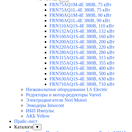
FRN75AQ1M-4E 380В, 75 кВт
FRN75AQ1L-4E 380В, 75 кВт
FRN90AQ1M-4E 380В, 90 кВт
FRN90AQ1L-4E 380В, 90 кВт
FRN110AQ1S-4E 380В, 110 кВт
FRN132AQ1S-4E 380В, 132 кВт
FRN160AQ1S-4E 380В, 160 кВт
FRN200AQ1S-4E 380В, 200 кВт
FRN220AQ1S-4E 380В, 220 кВт
FRN280AQ1S-4E 380В, 280 кВт
FRN315AQ1S-4E 380В, 315 кВт
FRN355AQ1S-4E 380В, 355 кВт
FRN400AQ1S-4E 380В, 400 кВт
FRN500AQ1S-4E 380В, 500 кВт
FRN630AQ1S-4E 380В, 630 кВт
FRN710AQ1S-4E 380В, 710 кВт
Низковольтное оборудование LS Electric
Редукторы и мотор-редукторы Varvel
Электродвигатели Neri Motori
Энкодеры Innocont
ИБП Импульс
АКБ Yellow
Прайс-лист
Каталоги
▼