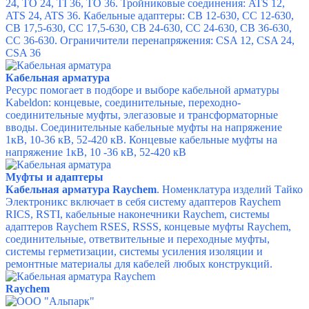
24, TO 24, TI 36, TO 36.
Тройниковые соединения: ATS 12,
ATS 24, ATS 36.
Кабельные адаптеры: CB 12-630, CC 12-630,
CB 17,5-630, CC 17,5-630, CB 24-630, CC 24-630, CB 36-630,
CC 36-630.
Ограничители перенапряжения: CSA 12, CSA 24,
CSA 36
Кабельная арматура
Ресурс помогает в подборе и выборе кабельной арматуры
Kabeldon: концевые, соединительные, переходно-
соединительные муфты, элегазовые и трансформаторные
вводы. Соединительные кабельные муфты на напряжение
1кВ, 10-36 кВ, 52-420 кВ. Концевые кабельные муфты на
напряжение 1кВ, 10 -36 кВ, 52-420 кВ
Муфты и адаптеры
Кабельная арматура Raychem
. Номенклатура изделий Тайко
Электроникс включает в себя cистему адаптеров Raychem
RICS, RSTI, кабельные наконечники Raychem, системы
адаптеров Raychem RSES, RSSS, концевые муфты Raychem,
соединительные, ответвительные и переходные муфты,
системы герметизации, системы усиления изоляции и
ремонтные материалы для кабелей любых конструкций.
Raychem