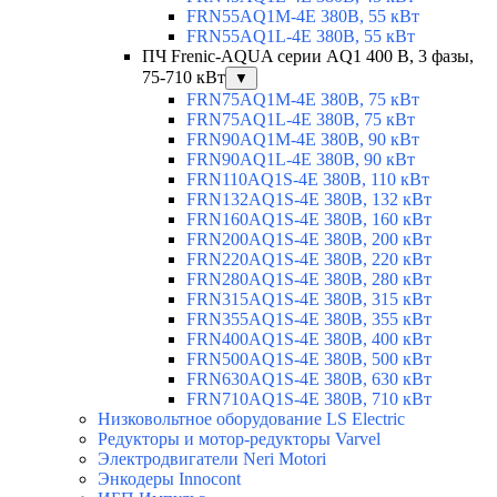
FRN55AQ1M-4E 380В, 55 кВт
FRN55AQ1L-4E 380В, 55 кВт
ПЧ Frenic-AQUA серии AQ1 400 В, 3 фазы,
75-710 кВт
▼
FRN75AQ1M-4E 380В, 75 кВт
FRN75AQ1L-4E 380В, 75 кВт
FRN90AQ1M-4E 380В, 90 кВт
FRN90AQ1L-4E 380В, 90 кВт
FRN110AQ1S-4E 380В, 110 кВт
FRN132AQ1S-4E 380В, 132 кВт
FRN160AQ1S-4E 380В, 160 кВт
FRN200AQ1S-4E 380В, 200 кВт
FRN220AQ1S-4E 380В, 220 кВт
FRN280AQ1S-4E 380В, 280 кВт
FRN315AQ1S-4E 380В, 315 кВт
FRN355AQ1S-4E 380В, 355 кВт
FRN400AQ1S-4E 380В, 400 кВт
FRN500AQ1S-4E 380В, 500 кВт
FRN630AQ1S-4E 380В, 630 кВт
FRN710AQ1S-4E 380В, 710 кВт
Низковольтное оборудование LS Electric
Редукторы и мотор-редукторы Varvel
Электродвигатели Neri Motori
Энкодеры Innocont