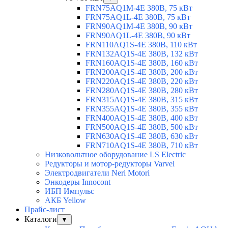
FRN75AQ1M-4E 380В, 75 кВт
FRN75AQ1L-4E 380В, 75 кВт
FRN90AQ1M-4E 380В, 90 кВт
FRN90AQ1L-4E 380В, 90 кВт
FRN110AQ1S-4E 380В, 110 кВт
FRN132AQ1S-4E 380В, 132 кВт
FRN160AQ1S-4E 380В, 160 кВт
FRN200AQ1S-4E 380В, 200 кВт
FRN220AQ1S-4E 380В, 220 кВт
FRN280AQ1S-4E 380В, 280 кВт
FRN315AQ1S-4E 380В, 315 кВт
FRN355AQ1S-4E 380В, 355 кВт
FRN400AQ1S-4E 380В, 400 кВт
FRN500AQ1S-4E 380В, 500 кВт
FRN630AQ1S-4E 380В, 630 кВт
FRN710AQ1S-4E 380В, 710 кВт
Низковольтное оборудование LS Electric
Редукторы и мотор-редукторы Varvel
Электродвигатели Neri Motori
Энкодеры Innocont
ИБП Импульс
АКБ Yellow
Прайс-лист
Каталоги
▼