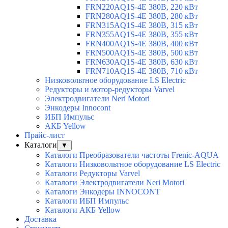
FRN220AQ1S-4E 380В, 220 кВт
FRN280AQ1S-4E 380В, 280 кВт
FRN315AQ1S-4E 380В, 315 кВт
FRN355AQ1S-4E 380В, 355 кВт
FRN400AQ1S-4E 380В, 400 кВт
FRN500AQ1S-4E 380В, 500 кВт
FRN630AQ1S-4E 380В, 630 кВт
FRN710AQ1S-4E 380В, 710 кВт
Низковольтное оборудование LS Electric
Редукторы и мотор-редукторы Varvel
Электродвигатели Neri Motori
Энкодеры Innocont
ИБП Импульс
АКБ Yellow
Прайс-лист
Каталоги
▼
Каталоги Преобразователи частоты Frenic-AQUA
Каталоги Низковольтное оборудование LS Electric
Каталоги Редукторы Varvel
Каталоги Электродвигатели Neri Motori
Каталоги Энкодеры INNOCONT
Каталоги ИБП Импульс
Каталоги АКБ Yellow
Доставка