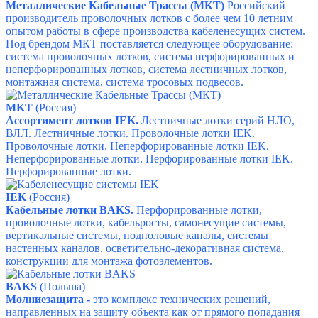
Металлические Кабельные Трассы (МКТ)
Российский
производитель проволочных лотков с более чем 10 летним
опытом работы в сфере производства кабеленесущих систем.
Под брендом МКТ поставляется следующее оборудование:
система проволочных лотков, система перфорированных и
неперфорированных лотков, система лестничных лотков,
м
онтажная система, с
истема тросовых подвесов.
MKT
(Россия)
Ассортимент лотков IEK.
Лестничные лотки серий НЛО,
ВЛЛ.
Лестничные лотки.
Проволочные лотки IEK.
Проволочные лотки.
Неперфорированные лотки IEK.
Неперфорированные лотки.
Перфорированные лотки IEK.
Перфорированные лотки.
IEK
(Россия)
Кабельные лотки BAKS.
Перфорированные лотки,
проволочные лотки, кабельросты, самонесущие системы,
вертикальные системы, подполовые каналы, системы
настенных каналов, осветительно-декоративная система,
конструкции для монтажа фотоэлементов.
BAKS
(Польша)
Молниезащита -
это комплекс технических решений,
направленных на защиту объекта как от прямого попадания