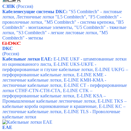
СЗПК
(Россия)
Кабеленесущие системы DKC:
"S5 Combitech" - листовые
лотки,
Лестничные лотки "L5 Combitech",
"F5 Combitech" -
проволочные лотки,
"M5 Combitech" - система крепежа,
"B5
Combitech" - монтажные элементы,
"U5 Combitech" - тяжелые
лотки,
"S3 Combitech" - легкие листовые лотки,
"M5
Combitech" - метизы
DKC
(Россия)
Кабельные лотки ЕАЕ:
E-LINE UKF - штампованные лотки
из оцинкованного листа
,
E-LINE UKS-UKFE -
перфорированные и глухие кабельные лотки
,
E-LINE UKFG –
перфорированные кабельные лотки
,
E-LINE KMЕ -
лестничные кабельные лотки
,
E-LINE KMH-KMA -
лестничные кабельные лотки
,
E-LINE CT - перфорированные
лотки CTHF-CTN-CTH-CTA
,
E-LINE CTK –
перфорированные кабельные лотки
,
E-LINE KSA –
Промышленные кабельные лестничные лотки
,
E-LINE TKS –
кабельные короба оцинкованные и крашенные
,
E-LINE KC –
лестничные кабельные лотки
,
E-LINE TLS - Проволочные
кабельные лотки
EAE