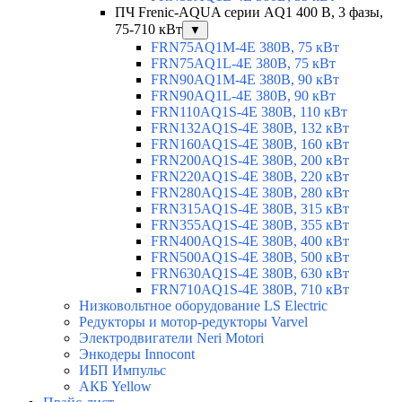
ПЧ Frenic-AQUA серии AQ1 400 В, 3 фазы,
75-710 кВт
▼
FRN75AQ1M-4E 380В, 75 кВт
FRN75AQ1L-4E 380В, 75 кВт
FRN90AQ1M-4E 380В, 90 кВт
FRN90AQ1L-4E 380В, 90 кВт
FRN110AQ1S-4E 380В, 110 кВт
FRN132AQ1S-4E 380В, 132 кВт
FRN160AQ1S-4E 380В, 160 кВт
FRN200AQ1S-4E 380В, 200 кВт
FRN220AQ1S-4E 380В, 220 кВт
FRN280AQ1S-4E 380В, 280 кВт
FRN315AQ1S-4E 380В, 315 кВт
FRN355AQ1S-4E 380В, 355 кВт
FRN400AQ1S-4E 380В, 400 кВт
FRN500AQ1S-4E 380В, 500 кВт
FRN630AQ1S-4E 380В, 630 кВт
FRN710AQ1S-4E 380В, 710 кВт
Низковольтное оборудование LS Electric
Редукторы и мотор-редукторы Varvel
Электродвигатели Neri Motori
Энкодеры Innocont
ИБП Импульс
АКБ Yellow