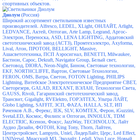
спортивных объектов.
Диолум
(Россия)
Широкий ассортимент светильников известных
производителей. Alfresco, LEDEL, XLight, ОНЛАЙТ, Arlight,
LEDVANCE, Актей, Оптоган, Arte Lamp, Legrand, Аргос-
Электрон, Переноска, ASD, LENA LIGHTING, Ардатовский
светотехнический завод (АСТЗ), Промтехэлектро, Axyforma,
Lival, Атон, ПРОТОН, BELLIGHT, Massive,
Ашасветотехника, ПСП Аэросигнал, BENETTI, Milwaukee,
Бастион, Сарос, Dekraft, Navigator Group, Белый свет,
Световод, DIORA, Neon-Night, Бином, Световые технологии,
EKF, NORTHCLIFFE, Вартон, Световые Технологии,
FERON, OMS, Ватра, Светон, FOTON Lighting, PHILIPS
Lightning, Витебское Электротехническое Предприятие СВЕТ,
Светорезерв, GALAD, REXANT, ВЭЛАН, Технологии Света,
GAUSS, Rivoli, Гагаринский светотехнический завод,
Трансвит, Gigalight, RVElektro, ГОРЭЛТЕХ, Ультра ЛАЙТ,
Globo Lighting, SAFFIT, ЗСП, ФАZА, HALLA, SLT, ИП
Раченков А.В., Ферекс, IEK, SLV, КОМТЕХ, Ферон, iGuzzini,
SvetaLED, Космос, Филипс и Оптоган, INNOLUX, TDM
ELECTRIC, Ксенон, Фокус, JazzWay, TECHNOLUX, Лайт
Аудио Дизайн, ФОТОН, King Tony, Thorn, Лайтен,
Центрстройсвет, Lampyris, Uniel, ЛидерЛайт, Церс, Led Effect,
UNIVersal, Миасский МЗ, Эколайт, Ledall, Vivo Luce, Новый