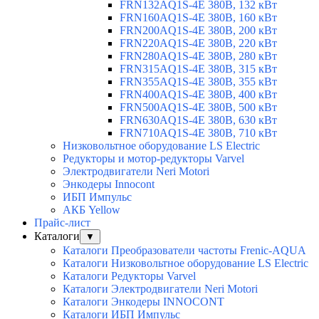
FRN132AQ1S-4E 380В, 132 кВт
FRN160AQ1S-4E 380В, 160 кВт
FRN200AQ1S-4E 380В, 200 кВт
FRN220AQ1S-4E 380В, 220 кВт
FRN280AQ1S-4E 380В, 280 кВт
FRN315AQ1S-4E 380В, 315 кВт
FRN355AQ1S-4E 380В, 355 кВт
FRN400AQ1S-4E 380В, 400 кВт
FRN500AQ1S-4E 380В, 500 кВт
FRN630AQ1S-4E 380В, 630 кВт
FRN710AQ1S-4E 380В, 710 кВт
Низковольтное оборудование LS Electric
Редукторы и мотор-редукторы Varvel
Электродвигатели Neri Motori
Энкодеры Innocont
ИБП Импульс
АКБ Yellow
Прайс-лист
Каталоги
▼
Каталоги Преобразователи частоты Frenic-AQUA
Каталоги Низковольтное оборудование LS Electric
Каталоги Редукторы Varvel
Каталоги Электродвигатели Neri Motori
Каталоги Энкодеры INNOCONT
Каталоги ИБП Импульс