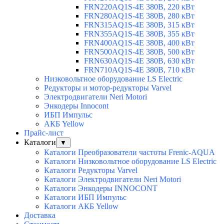
FRN220AQ1S-4E 380В, 220 кВт
FRN280AQ1S-4E 380В, 280 кВт
FRN315AQ1S-4E 380В, 315 кВт
FRN355AQ1S-4E 380В, 355 кВт
FRN400AQ1S-4E 380В, 400 кВт
FRN500AQ1S-4E 380В, 500 кВт
FRN630AQ1S-4E 380В, 630 кВт
FRN710AQ1S-4E 380В, 710 кВт
Низковольтное оборудование LS Electric
Редукторы и мотор-редукторы Varvel
Электродвигатели Neri Motori
Энкодеры Innocont
ИБП Импульс
АКБ Yellow
Прайс-лист
Каталоги
▼
Каталоги Преобразователи частоты Frenic-AQUA
Каталоги Низковольтное оборудование LS Electric
Каталоги Редукторы Varvel
Каталоги Электродвигатели Neri Motori
Каталоги Энкодеры INNOCONT
Каталоги ИБП Импульс
Каталоги АКБ Yellow
Доставка