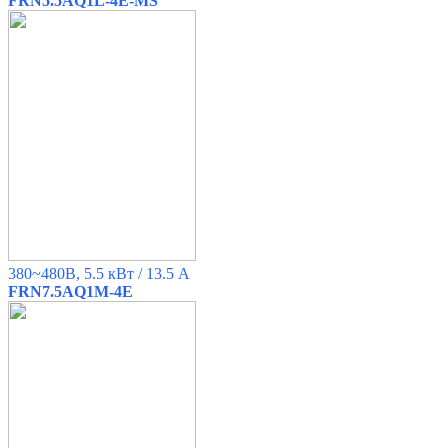
FRN5.5AQ1L-4E-MS
380~480B, 5.5 кВт / 13.5 A
FRN7.5AQ1M-4E