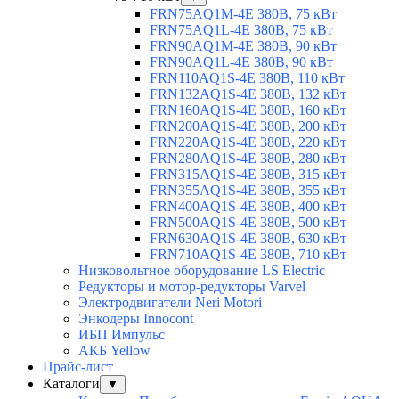
FRN75AQ1M-4E 380В, 75 кВт
FRN75AQ1L-4E 380В, 75 кВт
FRN90AQ1M-4E 380В, 90 кВт
FRN90AQ1L-4E 380В, 90 кВт
FRN110AQ1S-4E 380В, 110 кВт
FRN132AQ1S-4E 380В, 132 кВт
FRN160AQ1S-4E 380В, 160 кВт
FRN200AQ1S-4E 380В, 200 кВт
FRN220AQ1S-4E 380В, 220 кВт
FRN280AQ1S-4E 380В, 280 кВт
FRN315AQ1S-4E 380В, 315 кВт
FRN355AQ1S-4E 380В, 355 кВт
FRN400AQ1S-4E 380В, 400 кВт
FRN500AQ1S-4E 380В, 500 кВт
FRN630AQ1S-4E 380В, 630 кВт
FRN710AQ1S-4E 380В, 710 кВт
Низковольтное оборудование LS Electric
Редукторы и мотор-редукторы Varvel
Электродвигатели Neri Motori
Энкодеры Innocont
ИБП Импульс
АКБ Yellow
Прайс-лист
Каталоги
▼