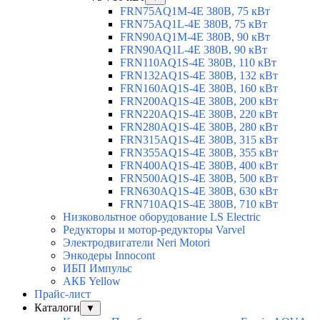
FRN75AQ1M-4E 380В, 75 кВт
FRN75AQ1L-4E 380В, 75 кВт
FRN90AQ1M-4E 380В, 90 кВт
FRN90AQ1L-4E 380В, 90 кВт
FRN110AQ1S-4E 380В, 110 кВт
FRN132AQ1S-4E 380В, 132 кВт
FRN160AQ1S-4E 380В, 160 кВт
FRN200AQ1S-4E 380В, 200 кВт
FRN220AQ1S-4E 380В, 220 кВт
FRN280AQ1S-4E 380В, 280 кВт
FRN315AQ1S-4E 380В, 315 кВт
FRN355AQ1S-4E 380В, 355 кВт
FRN400AQ1S-4E 380В, 400 кВт
FRN500AQ1S-4E 380В, 500 кВт
FRN630AQ1S-4E 380В, 630 кВт
FRN710AQ1S-4E 380В, 710 кВт
Низковольтное оборудование LS Electric
Редукторы и мотор-редукторы Varvel
Электродвигатели Neri Motori
Энкодеры Innocont
ИБП Импульс
АКБ Yellow
Прайс-лист
Каталоги
▼