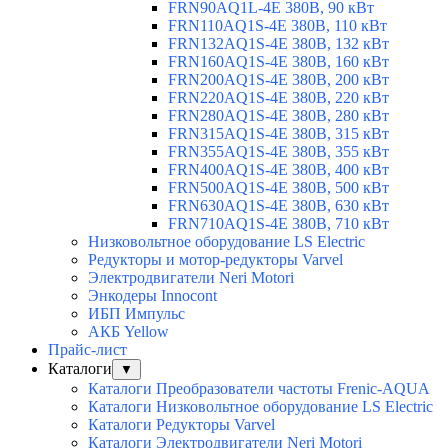
FRN90AQ1L-4E 380В, 90 кВт
FRN110AQ1S-4E 380В, 110 кВт
FRN132AQ1S-4E 380В, 132 кВт
FRN160AQ1S-4E 380В, 160 кВт
FRN200AQ1S-4E 380В, 200 кВт
FRN220AQ1S-4E 380В, 220 кВт
FRN280AQ1S-4E 380В, 280 кВт
FRN315AQ1S-4E 380В, 315 кВт
FRN355AQ1S-4E 380В, 355 кВт
FRN400AQ1S-4E 380В, 400 кВт
FRN500AQ1S-4E 380В, 500 кВт
FRN630AQ1S-4E 380В, 630 кВт
FRN710AQ1S-4E 380В, 710 кВт
Низковольтное оборудование LS Electric
Редукторы и мотор-редукторы Varvel
Электродвигатели Neri Motori
Энкодеры Innocont
ИБП Импульс
АКБ Yellow
Прайс-лист
Каталоги
▼
Каталоги Преобразователи частоты Frenic-AQUA
Каталоги Низковольтное оборудование LS Electric
Каталоги Редукторы Varvel
Каталоги Электродвигатели Neri Motori