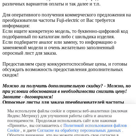
различных вариантов оплаты и так далее и т.п.
Для оперативного получения коммерческого предложения на
преобразователи частоты Fuji-electric от Вас требуется
информация:
Если ищите конкретную модель, то буквенно-цифровой код
подобранный по каталогам либо с шильдика изделия.
Если подбираете аналог или замену, то информацию о
заменяемой модели и очень желательно заполненный
опросный лист для заказа.
Предоставляем сразу конкурентоспособные цены, и готовы
обсуждать возможность предоставления дополнительных
скидок!
Можно ли получить дополнительную скидку? - Можно, но
при условии обоснования в необходимости снизить цену!
Звоните - договоримся!
Опросные листы для заказа преобразователей частоты
Fuji-electric
Мы используем файлы cookie и сервисы веб-аналитики (включая
Яндекс.Метрику) для улучшения работы сайта и анализа
Опросный лист для заказа преобразователей частоты
посещаемости. Продолжая использовать сайт или нажимая
«Принять», вы соглашаетесь с
Политикой использования файлов
Политика обработки персональных данных
Cookie
, и даете
Согласие на обработку персональных данных
.
Согласие на обработку персональных данных
Обратите внимание, что вы можете отозвать свое согласие в