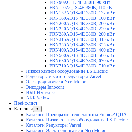
FRN90AQ1L-4E 380В, 90 кВт
FRN110AQ1S-4E 380В, 110 кВт
FRN132AQ1S-4E 380В, 132 кВт
FRN160AQ1S-4E 380В, 160 кВт
FRN200AQ1S-4E 380В, 200 кВт
FRN220AQ1S-4E 380В, 220 кВт
FRN280AQ1S-4E 380В, 280 кВт
FRN315AQ1S-4E 380В, 315 кВт
FRN355AQ1S-4E 380В, 355 кВт
FRN400AQ1S-4E 380В, 400 кВт
FRN500AQ1S-4E 380В, 500 кВт
FRN630AQ1S-4E 380В, 630 кВт
FRN710AQ1S-4E 380В, 710 кВт
Низковольтное оборудование LS Electric
Редукторы и мотор-редукторы Varvel
Электродвигатели Neri Motori
Энкодеры Innocont
ИБП Импульс
АКБ Yellow
Прайс-лист
Каталоги
▼
Каталоги Преобразователи частоты Frenic-AQUA
Каталоги Низковольтное оборудование LS Electric
Каталоги Редукторы Varvel
Каталоги Электродвигатели Neri Motori