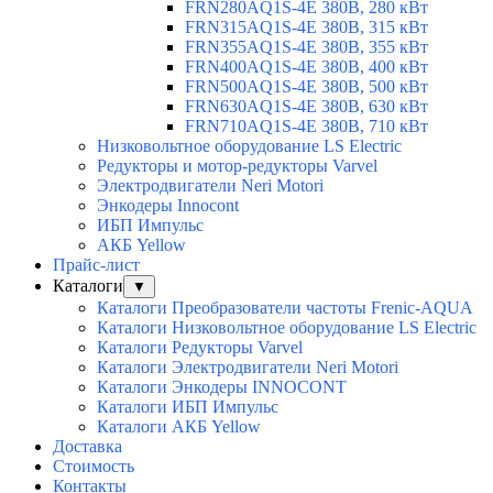
FRN280AQ1S-4E 380В, 280 кВт
FRN315AQ1S-4E 380В, 315 кВт
FRN355AQ1S-4E 380В, 355 кВт
FRN400AQ1S-4E 380В, 400 кВт
FRN500AQ1S-4E 380В, 500 кВт
FRN630AQ1S-4E 380В, 630 кВт
FRN710AQ1S-4E 380В, 710 кВт
Низковольтное оборудование LS Electric
Редукторы и мотор-редукторы Varvel
Электродвигатели Neri Motori
Энкодеры Innocont
ИБП Импульс
АКБ Yellow
Прайс-лист
Каталоги
▼
Каталоги Преобразователи частоты Frenic-AQUA
Каталоги Низковольтное оборудование LS Electric
Каталоги Редукторы Varvel
Каталоги Электродвигатели Neri Motori
Каталоги Энкодеры INNOCONT
Каталоги ИБП Импульс
Каталоги АКБ Yellow
Доставка
Стоимость
Контакты