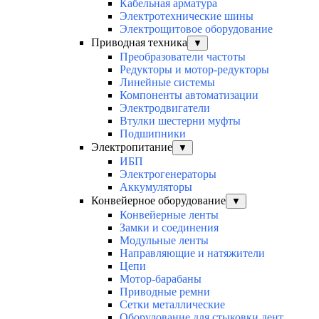
Кабельная арматура
Электротехнические шины
Электрощитовое оборудование
Приводная техника
▼
Преобразователи частоты
Редукторы и мотор-редукторы
Линейные системы
Компоненты автоматизации
Электродвигатели
Втулки шестерни муфты
Подшипники
Электропитание
▼
ИБП
Электрогенераторы
Аккумуляторы
Конвейерное оборудование
▼
Конвейерные ленты
Замки и соединения
Модульные ленты
Направляющие и натяжители
Цепи
Мотор-барабаны
Приводные ремни
Сетки металлические
Оборудование для стыковки лент