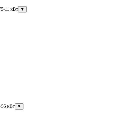
75-11 кВт
▼
-55 кВт
▼