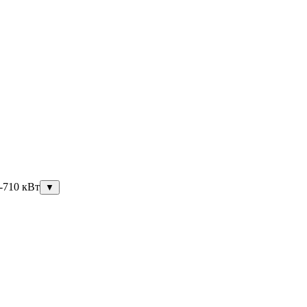
-710 кВт
▼