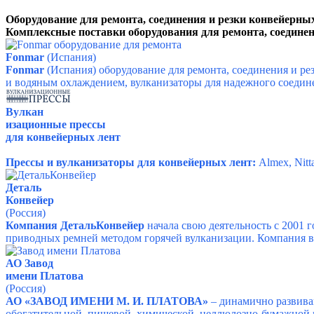
Оборудование для ремонта, соединения и резки конвейерны
Комплексные поставки оборудования для ремонта, соединен
Fonmar
(Испания)
Fonmar
(Испания)
оборудование для ремонта, соединения и р
и водяным охлаждением, вулканизаторы для надежного соедине
Вулкан
изационные прессы
для конвейерных лент
Прессы и вулканизаторы для конвейерных лент:
Almex, Nitt
Деталь
Конвейер
(Россия)
Компания ДетальКонвейер
начала свою деятельность с 2001 
приводных ремней методом горячей вулканизации. Компания в
АО Завод
имени Платова
(Россия)
АО «ЗАВОД ИМЕНИ М. И. ПЛАТОВА»
– динамично развив
обогатительной, пищевой, химической, целлюлозно-бумажной