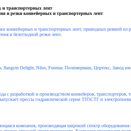
х и транспортерных лент
ия и резки конвейерных и транспортерных лент
езки конвейерных и транспортерных лент, приводных ремней из
ния и безотходной резки лент.
a, Jlangyin Delight, Nilos, Fonmar, Полимермаш, Цертекс, Завод 
года с разработкой и производством конвейеров, транспортеров,
ыпускает прессы гидравлической серии ТП5СТГ и электропневм
ающаяся компания, производящая широкий спектр оборудования
 и других отраслей промышленности. Компания производит гид