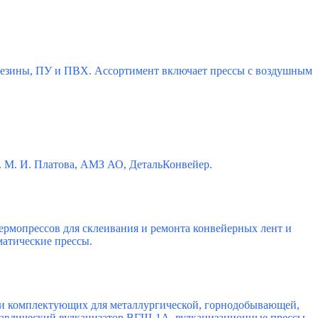
 резины, ПУ и ПВХ. Ассортимент включает прессы с воздушным
им. М. И. Платова, АМЗ АО, ДетальКонвейер.
 термопрессов для склеивания и ремонта конвейерных лент и
атические прессы.
 и комплектующих для металлургической, горнодобывающей,
равлический вулканизатор ВГШ-1А, вулканизационные прессы