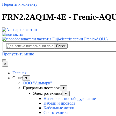
Перейти к контенту
FRN2.2AQ1M-4E - Frenic-AQ
Поиск
Пропустить меню
×
Главная
О нас
▼
ООО "Альпарк"
Программа поставок
▼
Электротехника
▼
Низковольтное оборудование
Кабели и провода
Кабельные лотки
Светотехника