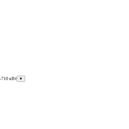
-710 кВт
▼