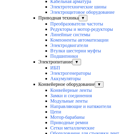
Кабельная арматура
Электротехнические шины
Электрощитовое оборудование
Приводная техника
▼
Преобразователи частоты
Редукторы и мотор-редукторы
Линейные системы
Компоненты автоматизации
Электродвигатели
Втулки шестерни муфты
Подшипники
Электропитание
▼
ИБП
Электрогенераторы
Аккумуляторы
Конвейерное оборудование
▼
Конвейерные ленты
Замки и соединения
Модульные ленты
Направляющие и натяжители
Цепи
Мотор-барабаны
Приводные ремни
Сетки металлические
Оборудование для стыковки лент