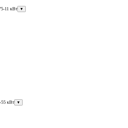
75-11 кВт
▼
-55 кВт
▼