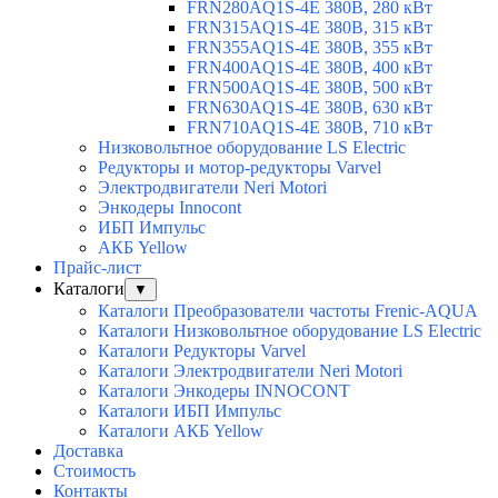
FRN280AQ1S-4E 380В, 280 кВт
FRN315AQ1S-4E 380В, 315 кВт
FRN355AQ1S-4E 380В, 355 кВт
FRN400AQ1S-4E 380В, 400 кВт
FRN500AQ1S-4E 380В, 500 кВт
FRN630AQ1S-4E 380В, 630 кВт
FRN710AQ1S-4E 380В, 710 кВт
Низковольтное оборудование LS Electric
Редукторы и мотор-редукторы Varvel
Электродвигатели Neri Motori
Энкодеры Innocont
ИБП Импульс
АКБ Yellow
Прайс-лист
Каталоги
▼
Каталоги Преобразователи частоты Frenic-AQUA
Каталоги Низковольтное оборудование LS Electric
Каталоги Редукторы Varvel
Каталоги Электродвигатели Neri Motori
Каталоги Энкодеры INNOCONT
Каталоги ИБП Импульс
Каталоги АКБ Yellow
Доставка
Стоимость
Контакты