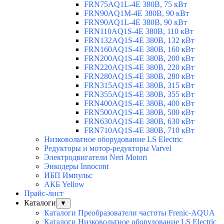
FRN75AQ1L-4E 380В, 75 кВт
FRN90AQ1M-4E 380В, 90 кВт
FRN90AQ1L-4E 380В, 90 кВт
FRN110AQ1S-4E 380В, 110 кВт
FRN132AQ1S-4E 380В, 132 кВт
FRN160AQ1S-4E 380В, 160 кВт
FRN200AQ1S-4E 380В, 200 кВт
FRN220AQ1S-4E 380В, 220 кВт
FRN280AQ1S-4E 380В, 280 кВт
FRN315AQ1S-4E 380В, 315 кВт
FRN355AQ1S-4E 380В, 355 кВт
FRN400AQ1S-4E 380В, 400 кВт
FRN500AQ1S-4E 380В, 500 кВт
FRN630AQ1S-4E 380В, 630 кВт
FRN710AQ1S-4E 380В, 710 кВт
Низковольтное оборудование LS Electric
Редукторы и мотор-редукторы Varvel
Электродвигатели Neri Motori
Энкодеры Innocont
ИБП Импульс
АКБ Yellow
Прайс-лист
Каталоги
▼
Каталоги Преобразователи частоты Frenic-AQUA
Каталоги Низковольтное оборудование LS Electric