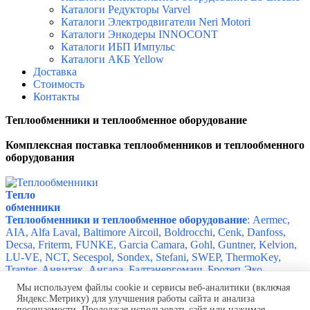
Каталоги Редукторы Varvel
Каталоги Электродвигатели Neri Motori
Каталоги Энкодеры INNOCONT
Каталоги ИБП Импульс
Каталоги АКБ Yellow
Доставка
Стоимость
Контакты
Теплообменники и теплообменное оборудование
Комплексная поставка т
еплообменников и теплообменного
оборудования
Тепло
обменники
Теплообменники и теплообменное оборудование
: Aermec,
AIA, Alfa Laval, Baltimore Aircoil, Boldrocchi, Cenk, Danfoss,
Decsa, Friterm, FUNKE, Garcia Camara, Gohl, Guntner, Kelvion,
LU-VE, NCT, Secespol, Sondex, Stefani, SWEP, ThermoKey,
Tranter, Анвитэк, Ангара, Балтэнергомаш, Бротеп-Эко,
Евромаш, МетТерра, Ридан, Термо Северный Поток, ТМИМ,
Мы используем файлы cookie и сервисы веб-аналитики (включая
Турбопар, Укрнефтемаш, ЭКОТЭП, Энергомеханика, Этра
Яндекс.Метрику) для улучшения работы сайта и анализа
посещаемости. Продолжая использовать сайт или нажимая