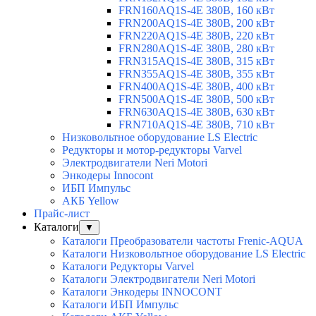
FRN160AQ1S-4E 380В, 160 кВт
FRN200AQ1S-4E 380В, 200 кВт
FRN220AQ1S-4E 380В, 220 кВт
FRN280AQ1S-4E 380В, 280 кВт
FRN315AQ1S-4E 380В, 315 кВт
FRN355AQ1S-4E 380В, 355 кВт
FRN400AQ1S-4E 380В, 400 кВт
FRN500AQ1S-4E 380В, 500 кВт
FRN630AQ1S-4E 380В, 630 кВт
FRN710AQ1S-4E 380В, 710 кВт
Низковольтное оборудование LS Electric
Редукторы и мотор-редукторы Varvel
Электродвигатели Neri Motori
Энкодеры Innocont
ИБП Импульс
АКБ Yellow
Прайс-лист
Каталоги
▼
Каталоги Преобразователи частоты Frenic-AQUA
Каталоги Низковольтное оборудование LS Electric
Каталоги Редукторы Varvel
Каталоги Электродвигатели Neri Motori
Каталоги Энкодеры INNOCONT
Каталоги ИБП Импульс