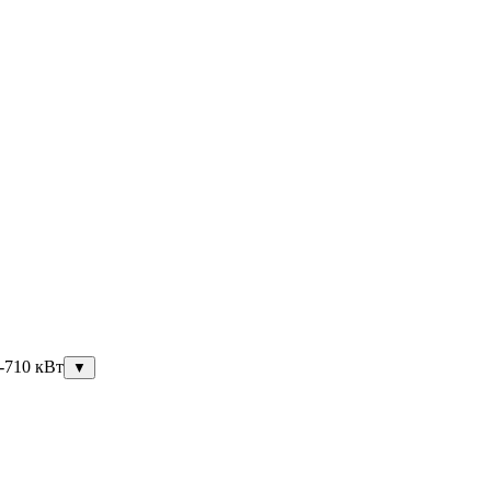
-710 кВт
▼