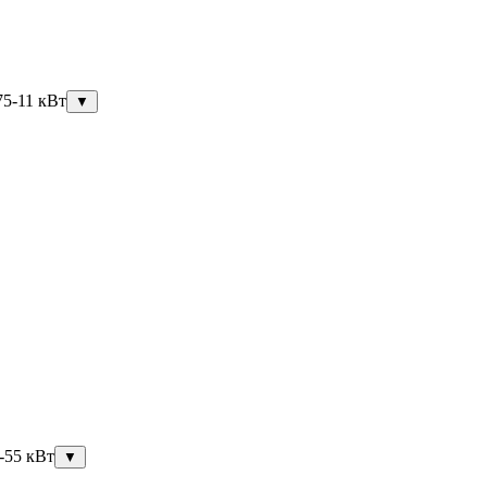
75-11 кВт
▼
-55 кВт
▼