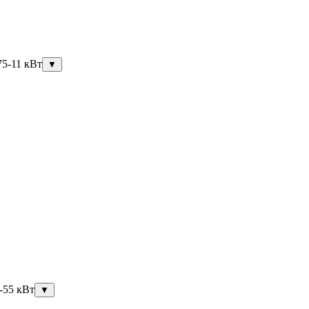
75-11 кВт
▼
-55 кВт
▼