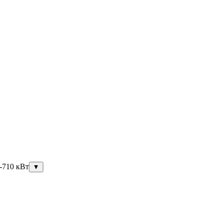
-710 кВт
▼