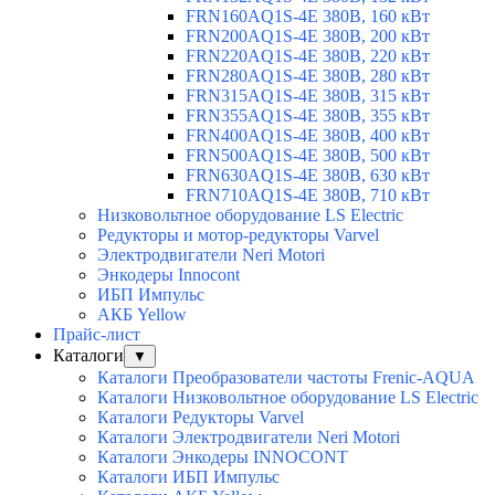
FRN160AQ1S-4E 380В, 160 кВт
FRN200AQ1S-4E 380В, 200 кВт
FRN220AQ1S-4E 380В, 220 кВт
FRN280AQ1S-4E 380В, 280 кВт
FRN315AQ1S-4E 380В, 315 кВт
FRN355AQ1S-4E 380В, 355 кВт
FRN400AQ1S-4E 380В, 400 кВт
FRN500AQ1S-4E 380В, 500 кВт
FRN630AQ1S-4E 380В, 630 кВт
FRN710AQ1S-4E 380В, 710 кВт
Низковольтное оборудование LS Electric
Редукторы и мотор-редукторы Varvel
Электродвигатели Neri Motori
Энкодеры Innocont
ИБП Импульс
АКБ Yellow
Прайс-лист
Каталоги
▼
Каталоги Преобразователи частоты Frenic-AQUA
Каталоги Низковольтное оборудование LS Electric
Каталоги Редукторы Varvel
Каталоги Электродвигатели Neri Motori
Каталоги Энкодеры INNOCONT
Каталоги ИБП Импульс