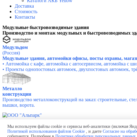
Каталоги АКБ Yellow
Доставка
Стоимость
Контакты
Модульные быстровозводимые здания
Производство и монтаж модульных и быстровозводимых зд
Модульдом
(Россия)
Модульные здания, автомойки офисы, посты охраны, мага
• Автомойка с кафе, а
втомойка с автосервисом, а
втомойка с ши
• Проекты однопостовых автомоек, двухпостовых автомоек, тр
Металло
конструкции
Производство металлоконструкций на заказ: строительные, ст
вышки, ворота.
Политика обработки персональных данных
Согласие на обработку персональных данных
Мы используем файлы cookie и сервисы веб-аналитики (включая Янде
Политикой использования файлов Cookie
, и даете
Согласие на обра
Политика использования файлов cookie
собираются. Подробнее в
Политике обработки персональных данных
.