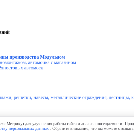
аний
зины производства Модульдом
номонтажом, а
втомойка с магазином
ёхпостовых автомоек
еллажи, решетки, навесы, металлические ограждения, лестницы,
кс.Метрику) для улучшения работы сайта и анализа посещаемости. Прод
ботку персональных данных
. Обратите внимание, что вы можете отозвать