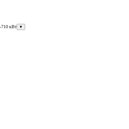
-710 кВт
▼