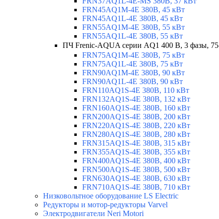
FRN37AQ1L-4E-MS 380В, 37 кВт
FRN45AQ1M-4E 380В, 45 кВт
FRN45AQ1L-4E 380В, 45 кВт
FRN55AQ1M-4E 380В, 55 кВт
FRN55AQ1L-4E 380В, 55 кВт
ПЧ Frenic-AQUA серии AQ1 400 В, 3 фазы, 75
FRN75AQ1M-4E 380В, 75 кВт
FRN75AQ1L-4E 380В, 75 кВт
FRN90AQ1M-4E 380В, 90 кВт
FRN90AQ1L-4E 380В, 90 кВт
FRN110AQ1S-4E 380В, 110 кВт
FRN132AQ1S-4E 380В, 132 кВт
FRN160AQ1S-4E 380В, 160 кВт
FRN200AQ1S-4E 380В, 200 кВт
FRN220AQ1S-4E 380В, 220 кВт
FRN280AQ1S-4E 380В, 280 кВт
FRN315AQ1S-4E 380В, 315 кВт
FRN355AQ1S-4E 380В, 355 кВт
FRN400AQ1S-4E 380В, 400 кВт
FRN500AQ1S-4E 380В, 500 кВт
FRN630AQ1S-4E 380В, 630 кВт
FRN710AQ1S-4E 380В, 710 кВт
Низковольтное оборудование LS Electric
Редукторы и мотор-редукторы Varvel
Электродвигатели Neri Motori