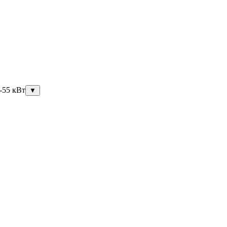
-55 кВт
▼