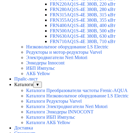
FRN220AQ1S-4E 380В, 220 кВт
FRN280AQ1S-4E 380В, 280 кВт
FRN315AQ1S-4E 380В, 315 кВт
FRN355AQ1S-4E 380В, 355 кВт
FRN400AQ1S-4E 380В, 400 кВт
FRN500AQ1S-4E 380В, 500 кВт
FRN630AQ1S-4E 380В, 630 кВт
FRN710AQ1S-4E 380В, 710 кВт
Низковольтное оборудование LS Electric
Редукторы и мотор-редукторы Varvel
Электродвигатели Neri Motori
Энкодеры Innocont
ИБП Импульс
АКБ Yellow
Прайс-лист
Каталоги
▼
Каталоги Преобразователи частоты Frenic-AQUA
Каталоги Низковольтное оборудование LS Electric
Каталоги Редукторы Varvel
Каталоги Электродвигатели Neri Motori
Каталоги Энкодеры INNOCONT
Каталоги ИБП Импульс
Каталоги АКБ Yellow
Доставка